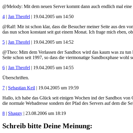
@Melody: Mit dem neuen Server kommt dann auch endlich mal eine ech
4
|
Jan Theofel
| 19.04.2005 um 14:50
@Ralf: Mir ist schon klar, dass die Besucher meiner Seite aus den vo
das nun schon konstant seit gut einem Monat. Ich frage mich eben, ob
5
|
Jan Theofel
| 19.04.2005 um 14:52
@Theo: Mim dem Verlassen der Sandbox wird das kaum was zu tun habe
Seite schon seit 1997, so dass die viermonatige Sandboxphase wohl sc
6
|
Jan Theofel
| 19.04.2005 um 14:55
Überschriften.
7
|
Sebastian Keil
| 19.04.2005 um 19:59
Hallo, ich habe das Glück seit einigen Wochen ind der Sandbox von 
die normale Webadresse sondern der Pfad des Servers auf dem die Seit
8
|
Shaggy
| 23.08.2006 um 18:19
Schreib bitte Deine Meinung: