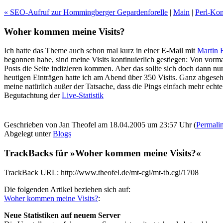
« SEO-Aufruf zur Hommingberger Gepardenforelle
|
Main
|
Perl-Kon
Woher kommen meine Visits?
Ich hatte das Theme auch schon mal kurz in einer E-Mail mit
Martin 
begonnen habe, sind meine Visits kontinuierlich gestiegen: Von vor
Posts die Seite indizieren kommen. Aber das sollte sich doch dann nur
heutigen Einträgen hatte ich am Abend über 350 Visits. Ganz abgeseh
meine natürlich außer der Tatsache, dass die Pings einfach mehr echte 
Begutachtung der
Live-Statistik
Geschrieben von Jan Theofel am 18.04.2005 um 23:57 Uhr (
Permali
Abgelegt unter
Blogs
TrackBacks für »Woher kommen meine Visits?«
TrackBack URL: http://www.theofel.de/mt-cgi/mt-tb.cgi/1708
Die folgenden Artikel beziehen sich auf:
Woher kommen meine Visits?
:
Neue Statistiken auf neuem Server