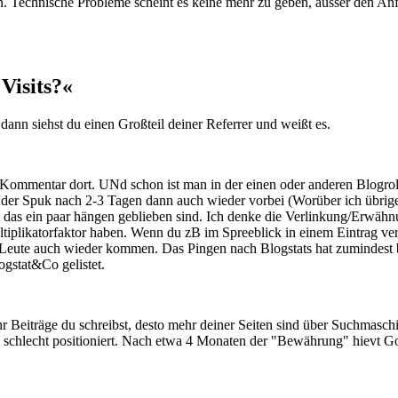
n. Technische Probleme scheint es keine mehr zu geben, ausser den An
isits?«
dann siehst du einen Großteil deiner Referrer und weißt es.
 Kommentar dort. UNd schon ist man in der einen oder anderen Blogroll. 
 der Spuk nach 2-3 Tagen dann auch wieder vorbei (Worüber ich übrig
 das ein paar hängen geblieben sind. Ich denke die Verlinkung/Erwähnu
tiplikatorfaktor haben. Wenn du zB im Spreeblick in einem Eintrag verl
 Leute auch wieder kommen. Das Pingen nach Blogstats hat zumindest 
gstat&Co gelistet.
eiträge du schreibst, desto mehr deiner Seiten sind über Suchmaschi
chlecht positioniert. Nach etwa 4 Monaten der "Bewährung" hievt Go