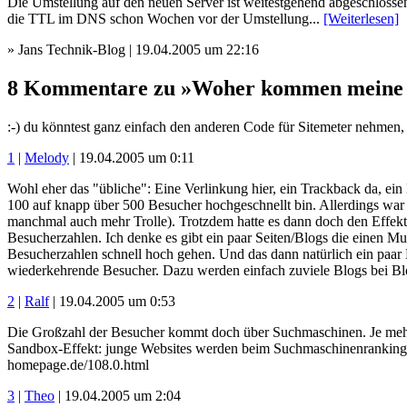
Die Umstellung auf den neuen Server ist weitestgehend abgeschlosse
die TTL im DNS schon Wochen vor der Umstellung...
[Weiterlesen]
» Jans Technik-Blog | 19.04.2005 um 22:16
8 Kommentare zu »Woher kommen meine V
:-) du könntest ganz einfach den anderen Code für Sitemeter nehmen, 
1
|
Melody
| 19.04.2005 um 0:11
Wohl eher das "übliche": Eine Verlinkung hier, ein Trackback da, ein
100 auf knapp über 500 Besucher hochgeschnellt bin. Allerdings war
manchmal auch mehr Trolle). Trotzdem hatte es dann doch den Effekt
Besucherzahlen. Ich denke es gibt ein paar Seiten/Blogs die einen Mul
Besucherzahlen schnell hoch gehen. Und das dann natürlich ein paar
wiederkehrende Besucher. Dazu werden einfach zuviele Blogs bei Blo
2
|
Ralf
| 19.04.2005 um 0:53
Die Großzahl der Besucher kommt doch über Suchmaschinen. Je mehr B
Sandbox-Effekt: junge Websites werden beim Suchmaschinenranking s
homepage.de/108.0.html
3
|
Theo
| 19.04.2005 um 2:04