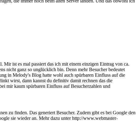
fragen, die immer noch beim alten Server landen. Und das obwohl ich
Mir ist es mal passiert das ich mit einem einzigen Eintrag von ca.
ens nicht ganz so unglücklich bin. Denn mehr Besucher bedeutet
ng in Melody's Blog hatte wohl auch spürbaren Einfluss auf die
inkt wirst, dann kannst du definitiv damit rechnen das die
bei mir kaum spürbaren Einfluss auf Besucherzahlen und
nen zu finden. Das generiert Besucher. Zudem gibt es bei Google den
ogle sie wieder an. Mehr dazu unter http://www.webmaster-