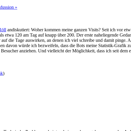
fussion »
Röll
andiskutiert: Woher kommen meine ganzen Visits? Seit ich vor e
mals etwa 120 am Tag auf knapp über 200. Der erste naheliegende Geda
 auf die Tage auswirken, an denen ich viel schreibe und damit pinge. Ab
en davon würde ich bezweifeln, dass die Bots meine Statistik-Grafik z
Besucher anziehen. Und vielleicht der Möglichkeit, dass ich seit dem ei
nk
)