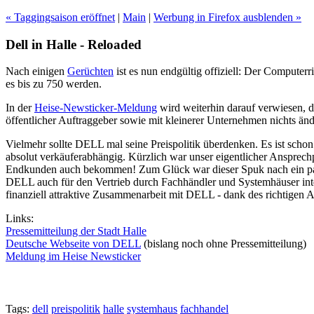
« Taggingsaison eröffnet
|
Main
|
Werbung in Firefox ausblenden »
Dell in Halle - Reloaded
Nach einigen
Gerüchten
ist es nun endgültig offiziell: Der Computerr
es bis zu 750 werden.
In der
Heise-Newsticker-Meldung
wird weiterhin darauf verwiesen, 
öffentlicher Auftraggeber sowie mit kleinerer Unternehmen nichts änd
Vielmehr sollte DELL mal seine Preispolitik überdenken. Es ist scho
absolut verkäuferabhängig. Kürzlich war unser eigentlicher Ansprechp
Endkunden auch bekommen! Zum Glück war dieser Spuk nach ein paar T
DELL auch für den Vertrieb durch Fachhändler und Systemhäuser inte
finanziell attraktive Zusammenarbeit mit DELL - dank des richtigen 
Links:
Pressemitteilung der Stadt Halle
Deutsche Webseite von DELL
(bislang noch ohne Pressemitteilung)
Meldung im Heise Newsticker
Tags:
dell
preispolitik
halle
systemhaus
fachhandel