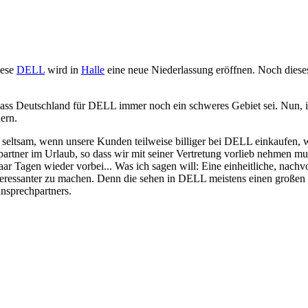
iese
DELL
wird in
Halle
eine neue Niederlassung eröffnen. Noch dieses J
dass Deutschland für DELL immer noch ein schweres Gebiet sei. Nun, i
ern.
n seltsam, wenn unsere Kunden teilweise billiger bei DELL einkaufen,
artner im Urlaub, so dass wir mit seiner Vertretung vorlieb nehmen mus
agen wieder vorbei... Was ich sagen will: Eine einheitliche, nachvoll
ressanter zu machen. Denn die sehen in DELL meistens einen großen Fe
Ansprechpartners.