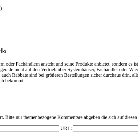
k
)
d«
n oder Fachändlern ansteht und seine Produkte anbietet, sondern es is
n gerade nicht auf den Vertrieb über Systemhäuser, Fachändler oder Wi
ch Rabbate sind bei größeren Bestellungen sicher durchaus drin, aller
uch bekommt.
t. Bitte nur themenbezogene Kommentare abgeben die sich auf diesen 
URL: