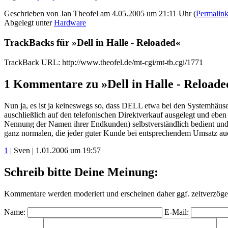
Geschrieben von Jan Theofel am 4.05.2005 um 21:11 Uhr (
Permalin
Abgelegt unter
Hardware
TrackBacks für »Dell in Halle - Reloaded«
TrackBack URL: http://www.theofel.de/mt-cgi/mt-tb.cgi/1771
1 Kommentare zu »Dell in Halle - Reloade
Nun ja, es ist ja keineswegs so, dass DELL etwa bei den Systemhäuser
auschließlich auf den telefonischen Direktverkauf ausgelegt und ebe
Nennung der Namen ihrer Endkunden) selbstverständlich bedient und au
ganz normalen, die jeder guter Kunde bei entsprechendem Umsatz a
1
| Sven | 1.01.2006 um 19:57
Schreib bitte Deine Meinung:
Kommentare werden moderiert und erscheinen daher ggf. zeitverzöger
Name:
E-Mail: