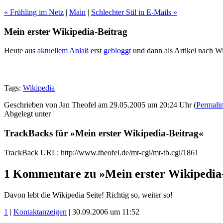
« Frühling im Netz
|
Main
|
Schlechter Stil in E-Mails »
Mein erster Wikipedia-Beitrag
Heute aus
aktuellem Anlaß
erst
gebloggt
und dann als Artikel nach Wi
Tags:
Wikipedia
Geschrieben von Jan Theofel am 29.05.2005 um 20:24 Uhr (
Permali
Abgelegt unter
TrackBacks für »Mein erster Wikipedia-Beitrag«
TrackBack URL: http://www.theofel.de/mt-cgi/mt-tb.cgi/1861
1 Kommentare zu »Mein erster Wikipedia
Davon lebt die Wikipedia Seite! Richtig so, weiter so!
1
|
Kontaktanzeigen
| 30.09.2006 um 11:52