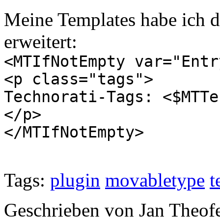
Meine Templates habe ich 
erweitert:
<MTIfNotEmpty var="Entr
<p class="tags">
Technorati-Tags: <$MTTe
</p>
</MTIfNotEmpty>
Tags:
plugin
movabletype
t
Geschrieben von Jan Theof