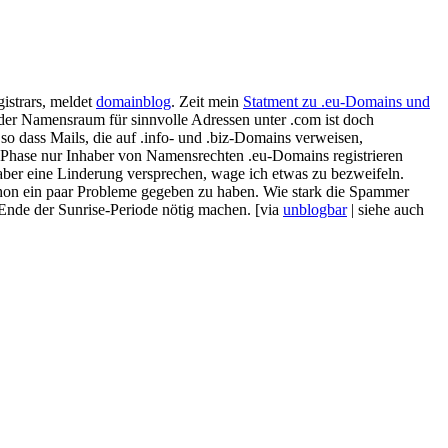
gistrars, meldet
domainblog
. Zeit mein
Statment zu .eu-Domains und
der Namensraum für sinnvolle Adressen unter .com ist doch
ass Mails, die auf .info- und .biz-Domains verweisen,
Phase nur Inhaber von Namensrechten .eu-Domains registrieren
ber eine Linderung versprechen, wage ich etwas zu bezweifeln.
hon ein paar Probleme gegeben zu haben. Wie stark die Spammer
 Ende der Sunrise-Periode nötig machen. [via
unblogbar
| siehe auch