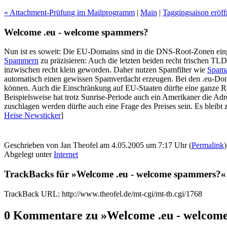
« Attachment-Prüfung im Mailprogramm
|
Main
|
Taggingsaison eröff
Welcome .eu - welcome spammers?
Nun ist es soweit: Die EU-Domains sind in die DNS-Root-Zonen eing
Spammern
zu präzisieren: Auch die letzten beiden recht frischen T
inzwischen recht klein geworden. Daher nutzen Spamfilter wie
Spama
automatisch einen gewissen Spamverdacht erzeugen. Bei den .eu-Dom
können. Auch die Einschränkung auf EU-Staaten dürfte eine ganze R
Beispielsweise hat trotz Sunrise-Periode auch ein Amerikaner die Adr
zuschlagen werden dürfte auch eine Frage des Preises sein. Es bleibt
Heise Newsticker
]
Geschrieben von Jan Theofel am 4.05.2005 um 7:17 Uhr (
Permalink
)
Abgelegt unter
Internet
TrackBacks für »Welcome .eu - welcome spammers?«
TrackBack URL: http://www.theofel.de/mt-cgi/mt-tb.cgi/1768
0 Kommentare zu »Welcome .eu - welcom