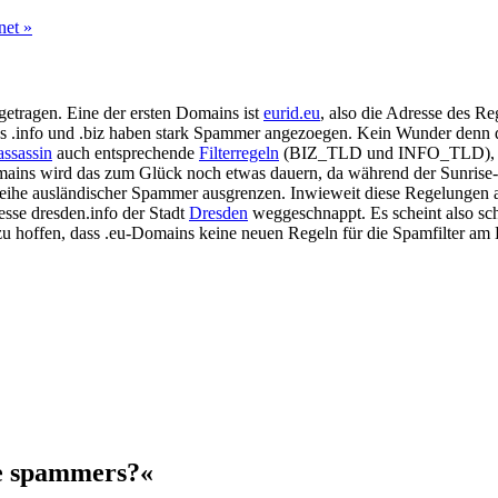
net »
etragen. Eine der ersten Domains ist
eurid.eu
, also die Adresse des Re
LDs .info und .biz haben stark Spammer angezoegen. Kein Wunder denn 
ssassin
auch entsprechende
Filterregeln
(BIZ_TLD und INFO_TLD), so d
ains wird das zum Glück noch etwas dauern, da während der Sunrise-
eihe ausländischer Spammer ausgrenzen. Inwieweit diese Regelungen a
esse dresden.info der Stadt
Dresden
weggeschnappt. Es scheint also sc
 zu hoffen, dass .eu-Domains keine neuen Regeln für die Spamfilter am
e spammers?«