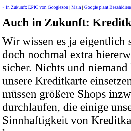
« In Zukunft: EPIC von Googlezon
|
Main
|
Google plant Bezahldiens
Auch in Zukunft: Kreditk
Wir wissen es ja eigentlich 
doch nochmal extra hiererw
sicher. Nichts und niemand
unsere Kreditkarte einsetze
müssen größere Shops inzwi
durchlaufen, die einige uns
Sinnhaftigkeit von Kreditk