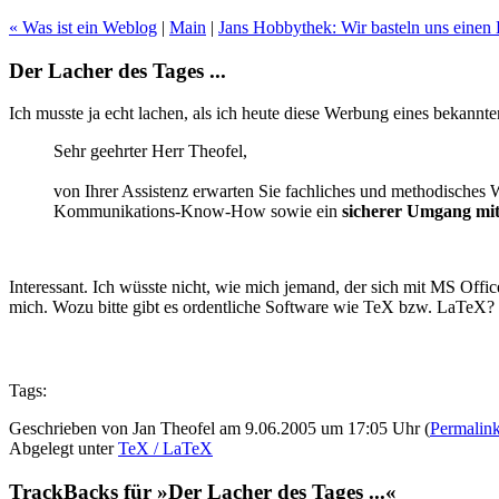
« Was ist ein Weblog
|
Main
|
Jans Hobbythek: Wir basteln uns einen 
Der Lacher des Tages ...
Ich musste ja echt lachen, als ich heute diese Werbung eines bekann
Sehr geehrter Herr Theofel,
von Ihrer Assistenz erwarten Sie fachliches und methodisches
Kommunikations-Know-How sowie ein
sicherer Umgang mi
Interessant. Ich wüsste nicht, wie mich jemand, der sich mit MS Offic
mich. Wozu bitte gibt es ordentliche Software wie TeX bzw. LaTeX?
Tags:
Geschrieben von Jan Theofel am 9.06.2005 um 17:05 Uhr (
Permalin
Abgelegt unter
TeX / LaTeX
TrackBacks für »Der Lacher des Tages ...«