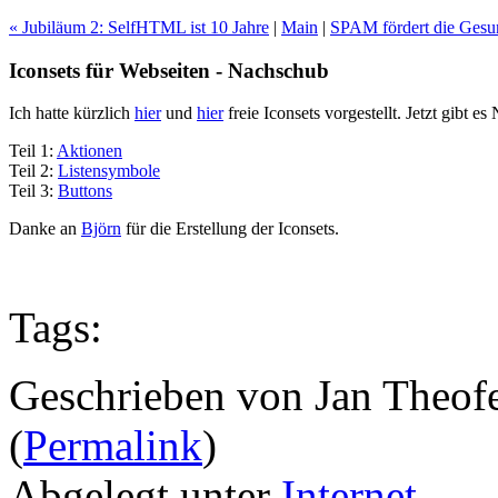
« Jubiläum 2: SelfHTML ist 10 Jahre
|
Main
|
SPAM fördert die Gesu
Iconsets für Webseiten - Nachschub
Ich hatte kürzlich
hier
und
hier
freie Iconsets vorgestellt. Jetzt gibt e
Teil 1:
Aktionen
Teil 2:
Listensymbole
Teil 3:
Buttons
Danke an
Björn
für die Erstellung der Iconsets.
Tags:
Geschrieben von Jan Theof
(
Permalink
)
Abgelegt unter
Internet