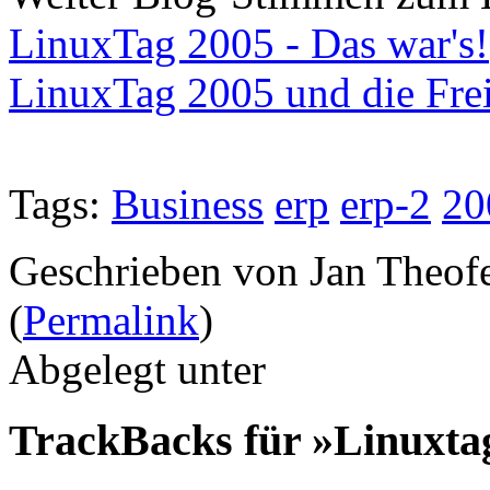
LinuxTag 2005 - Das war's!
LinuxTag 2005 und die Freik
Tags:
Business
erp
erp-2
20
Geschrieben von Jan Theof
(
Permalink
)
Abgelegt unter
TrackBacks für »Linuxtag