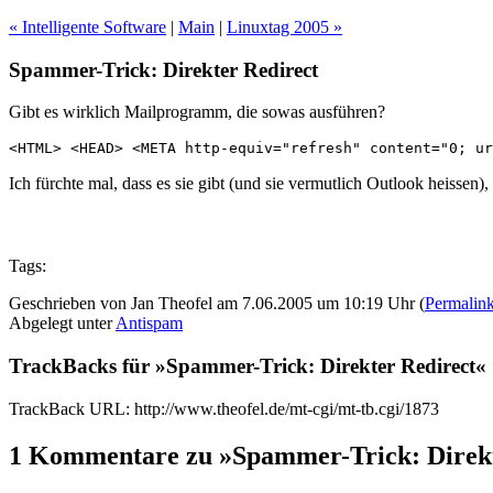
« Intelligente Software
|
Main
|
Linuxtag 2005 »
Spammer-Trick: Direkter Redirect
Gibt es wirklich Mailprogramm, die sowas ausführen?
<HTML> <HEAD> <META http-equiv="refresh" content="0; ur
Ich fürchte mal, dass es sie gibt (und sie vermutlich Outlook heiss
Tags:
Geschrieben von Jan Theofel am 7.06.2005 um 10:19 Uhr (
Permalin
Abgelegt unter
Antispam
TrackBacks für »Spammer-Trick: Direkter Redirect«
TrackBack URL: http://www.theofel.de/mt-cgi/mt-tb.cgi/1873
1 Kommentare zu »Spammer-Trick: Direkt