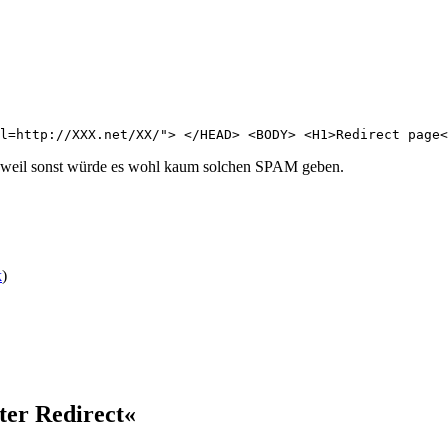
l=http://XXX.net/XX/"> </HEAD> <BODY> <H1>Redirect page<
en), weil sonst würde es wohl kaum solchen SPAM geben.
k
)
er Redirect«