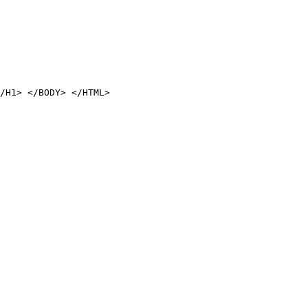
/H1> </BODY> </HTML>