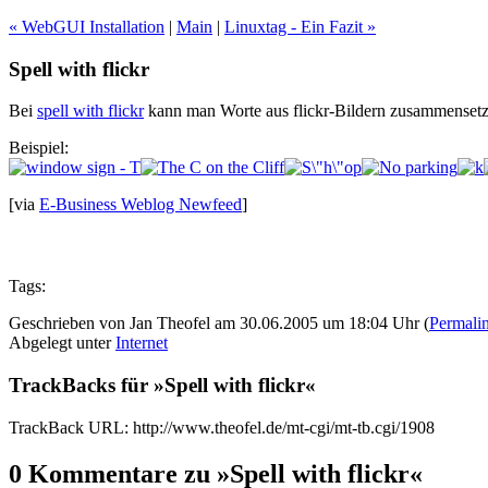
« WebGUI Installation
|
Main
|
Linuxtag - Ein Fazit »
Spell with flickr
Bei
spell with flickr
kann man Worte aus flickr-Bildern zusammensetz
Beispiel:
[via
E-Business Weblog Newfeed
]
Tags:
Geschrieben von Jan Theofel am 30.06.2005 um 18:04 Uhr (
Permali
Abgelegt unter
Internet
TrackBacks für »Spell with flickr«
TrackBack URL: http://www.theofel.de/mt-cgi/mt-tb.cgi/1908
0 Kommentare zu »Spell with flickr«