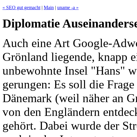
« SEO gut gemacht
|
Main
|
uname -a »
Diplomatie Auseinanders
Auch eine Art Google-Adw
Grönland liegende, knapp e
unbewohnte Insel "Hans" w
gerungen: Es soll die Frage
Dänemark (weil näher an G
von den Engländern entde
gehört. Dabei wurde der St