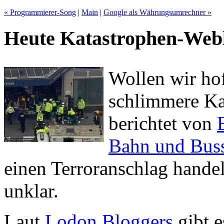
« Programmierer-Song
|
Main
|
Google als Währungsumrechner »
Heute Katastrophen-Web
Wollen wir hof
schlimmere Kat
berichtet von
Bahn und Bus
einen Terroranschlag hande
unklar.
Laut
Lodon Bloggers
gibt e