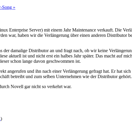
r-Song »
ux Enterprise Server) mit einem Jahr Maintenance verkauft. Die Verl
den war, haben wir die Verlängerung über einen anderen Distributor b
 uns der damalige Distributor an und fragt nach, ob wir keine Verläng
diese aktuell ist und nicht erst ein halbes Jahr später. Das macht auf m
dieser schon lange davon geschwommen ist.
t angerufen und ihn nach einer Verlängerung gefragt hat. Er hat sich 
äft betreibt und zum selben Unternehmen wie der Distributor gehört. Ne
urch Novell gar nicht so verkehrt war.
k
)