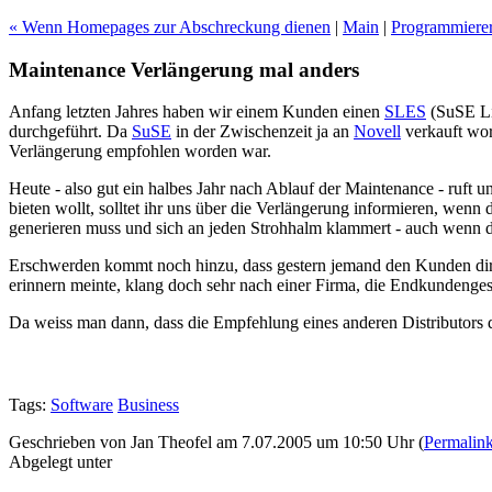
« Wenn Homepages zur Abschreckung dienen
|
Main
|
Programmiere
Maintenance Verlängerung mal anders
Anfang letzten Jahres haben wir einem Kunden einen
SLES
(SuSE Lin
durchgeführt. Da
SuSE
in der Zwischenzeit ja an
Novell
verkauft wor
Verlängerung empfohlen worden war.
Heute - also gut ein halbes Jahr nach Ablauf der Maintenance - ruft
bieten wollt, solltet ihr uns über die Verlängerung informieren, wenn 
generieren muss und sich an jeden Strohhalm klammert - auch wenn 
Erschwerden kommt noch hinzu, dass gestern jemand den Kunden direk
erinnern meinte, klang doch sehr nach einer Firma, die Endkundengesch
Da weiss man dann, dass die Empfehlung eines anderen Distributors d
Tags:
Software
Business
Geschrieben von Jan Theofel am 7.07.2005 um 10:50 Uhr (
Permalin
Abgelegt unter