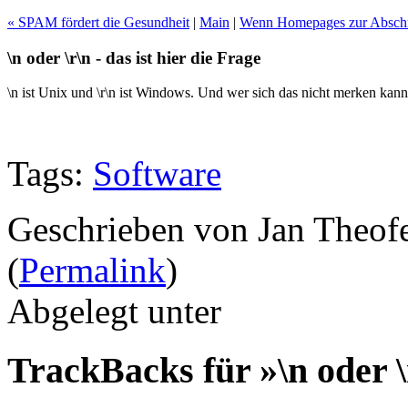
« SPAM fördert die Gesundheit
|
Main
|
Wenn Homepages zur Abschr
\n oder \r\n - das ist hier die Frage
\n ist Unix und \r\n ist Windows. Und wer sich das nicht merken kan
Tags:
Software
Geschrieben von Jan Theof
(
Permalink
)
Abgelegt unter
TrackBacks für »\n oder \r