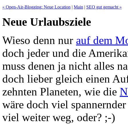
« Open-Air-Blogging: Neue Location
|
Main
|
SEO gut gemacht »
Neue Urlaubsziele
Wieso denn nur
auf dem M
doch jeder und die Amerika
muss denen ja nicht alles 
doch lieber gleich einen A
zehnten Planeten, wie die
N
wäre doch viel spannernder 
viel weiter weg, oder? ;-)