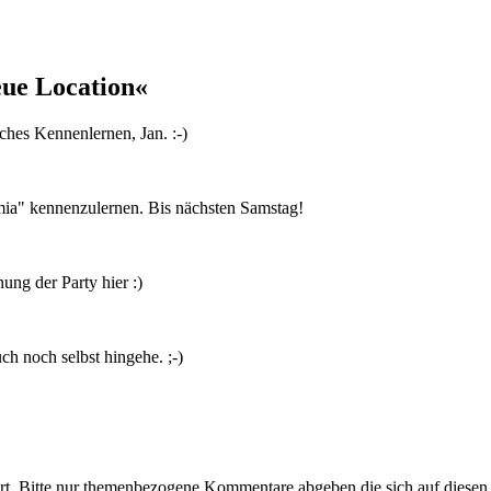
ue Location«
ches Kennenlernen, Jan. :-)
mia" kennenzulernen. Bis nächsten Samstag!
ung der Party hier :)
ch noch selbst hingehe. ;-)
t. Bitte nur themenbezogene Kommentare abgeben die sich auf diesen 