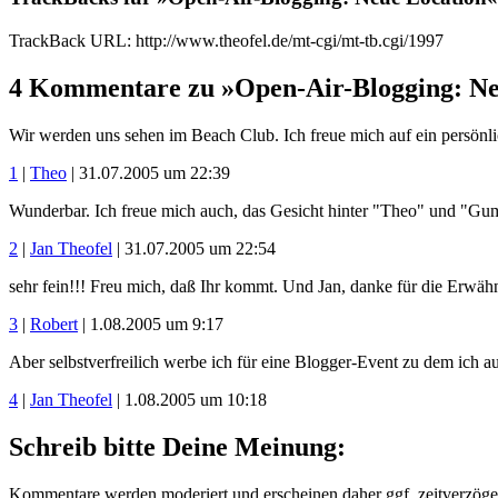
TrackBack URL: http://www.theofel.de/mt-cgi/mt-tb.cgi/1997
4 Kommentare zu »Open-Air-Blogging: Ne
Wir werden uns sehen im Beach Club. Ich freue mich auf ein persönli
1
|
Theo
| 31.07.2005 um 22:39
Wunderbar. Ich freue mich auch, das Gesicht hinter "Theo" und "Gu
2
|
Jan Theofel
| 31.07.2005 um 22:54
sehr fein!!! Freu mich, daß Ihr kommt. Und Jan, danke für die Erwähn
3
|
Robert
| 1.08.2005 um 9:17
Aber selbstverfreilich werbe ich für eine Blogger-Event zu dem ich au
4
|
Jan Theofel
| 1.08.2005 um 10:18
Schreib bitte Deine Meinung:
Kommentare werden moderiert und erscheinen daher ggf. zeitverzöger