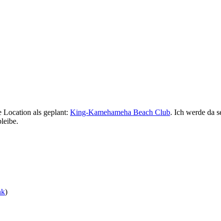
e Location als geplant:
King-Kamehameha Beach Club
. Ich werde da 
leibe.
nk
)