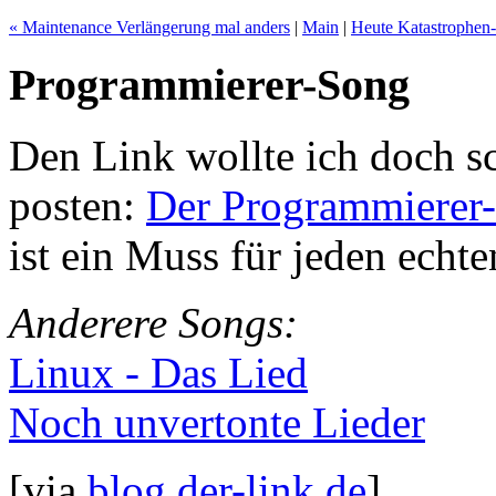
« Maintenance Verlängerung mal anders
|
Main
|
Heute Katastrophen
Programmierer-Song
Den Link wollte ich doch s
posten:
Der Programmierer
ist ein Muss für jeden echt
Anderere Songs:
Linux - Das Lied
Noch unvertonte Lieder
[via
blog.der-link.de
]