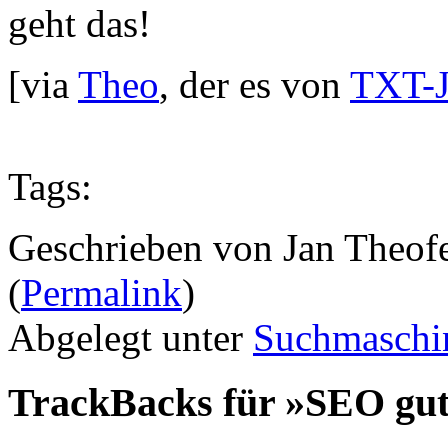
geht das!
[via
Theo
, der es von
TXT-
Tags:
Geschrieben von Jan Theof
(
Permalink
)
Abgelegt unter
Suchmaschi
TrackBacks für »SEO gu