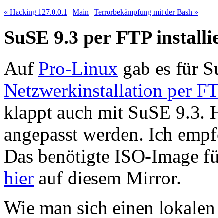
« Hacking 127.0.0.1
|
Main
|
Terrorbekämpfung mit der Bash »
SuSE 9.3 per FTP installi
Auf
Pro-Linux
gab es für S
Netzwerkinstallation per F
klappt auch mit SuSE 9.3. 
angepasst werden. Ich emp
Das benötigte ISO-Image fü
hier
auf diesem Mirror.
Wie man sich einen lokalen