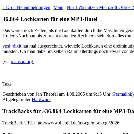
« DSL-Neuanmeldungen
|
Main
|
Nur 15% nutzen Microsoft Office 
36.864 Lochkarten für eine MP3-Datei
Das waren noch Zeiten, als die Lochkarten durch die Maschinen gera
Hollerit-Nachbau bis zu recht aktuellen Rechnern steht dort alles rum 
ypsi~dixit
hat mal ausgerechnet, wieviele Lochkarten eine dreiminüti
müssten. Ob man dabei im selben Raum allerdings noch etwas von der
[via
malison.org
]
Tags:
Geschrieben von Jan Theofel am 4.08.2005 um 9:15 Uhr (
Permalink
)
Abgelegt unter
Hardware
TrackBacks für »36.864 Lochkarten für eine MP3-Da
TrackBack URL: http://www.theofel.de/mt-cgi/mt-tb.cgi/2026