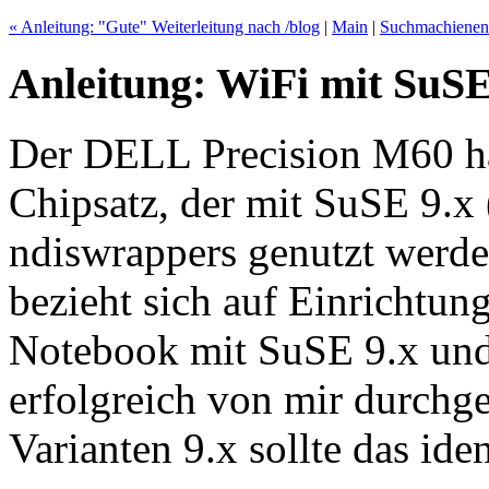
« Anleitung: "Gute" Weiterleitung nach /blog
|
Main
|
Suchmachieneno
Anleitung: WiFi mit SuS
Der DELL Precision M60 hat
Chipsatz, der mit SuSE 9.x 
ndiswrappers genutzt werde
bezieht sich auf Einricht
Notebook mit SuSE 9.x und 
erfolgreich von mir durchg
Varianten 9.x sollte das ide