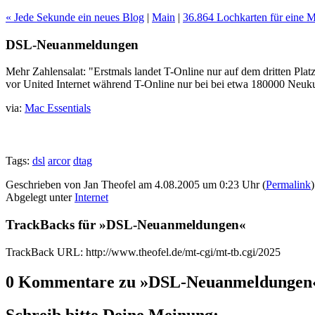
« Jede Sekunde ein neues Blog
|
Main
|
36.864 Lochkarten für eine 
DSL-Neuanmeldungen
Mehr Zahlensalat: "Erstmals landet T-Online nur auf dem dritten Pl
vor United Internet während T-Online nur bei bei etwa 180000 Neukun
via:
Mac Essentials
Tags:
dsl
arcor
dtag
Geschrieben von Jan Theofel am 4.08.2005 um 0:23 Uhr (
Permalink
)
Abgelegt unter
Internet
TrackBacks für »DSL-Neuanmeldungen«
TrackBack URL: http://www.theofel.de/mt-cgi/mt-tb.cgi/2025
0 Kommentare zu »DSL-Neuanmeldungen
Schreib bitte Deine Meinung: