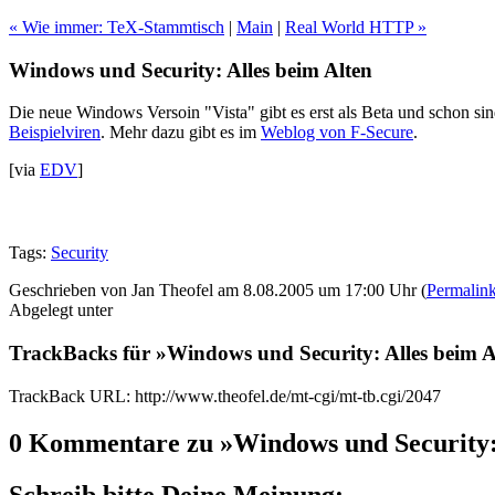
« Wie immer: TeX-Stammtisch
|
Main
|
Real World HTTP »
Windows und Security: Alles beim Alten
Die neue Windows Versoin "Vista" gibt es erst als Beta und schon si
Beispielviren
. Mehr dazu gibt es im
Weblog von F-Secure
.
[via
EDV
]
Tags:
Security
Geschrieben von Jan Theofel am 8.08.2005 um 17:00 Uhr (
Permalin
Abgelegt unter
TrackBacks für »Windows und Security: Alles beim A
TrackBack URL: http://www.theofel.de/mt-cgi/mt-tb.cgi/2047
0 Kommentare zu »Windows und Security: 
Schreib bitte Deine Meinung: