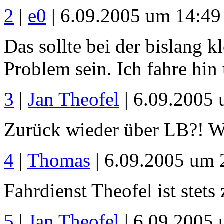
2
|
e0
| 6.09.2005 um 14:49
Das sollte bei der bislang 
Problem sein. Ich fahre hin
3
|
Jan Theofel
| 6.09.2005
Zurück wieder über LB?! Wä
4
|
Thomas
| 6.09.2005 um 
Fahrdienst Theofel ist stets
5
|
Jan Theofel
| 6.09.2005