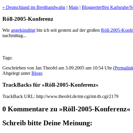
« Deutschland im Breitbandwahn
|
Main
|
Bloggertreffen Karlsruhe/St
Röll-2005-Konferenz
Wie
angekündtigt
bin ich seit gestern auf der großen
Röll-2005-Konfe
nachmittag...
Tags:
Geschrieben von Jan Theofel am 3.09.2005 um 10:54 Uhr (
Permalin
Abgelegt unter
Blogs
TrackBacks für »Röll-2005-Konferenz«
TrackBack URL: http://www.theofel.de/mt-cgi/mt-tb.cgi/2179
0 Kommentare zu »Röll-2005-Konferenz«
Schreib bitte Deine Meinung: