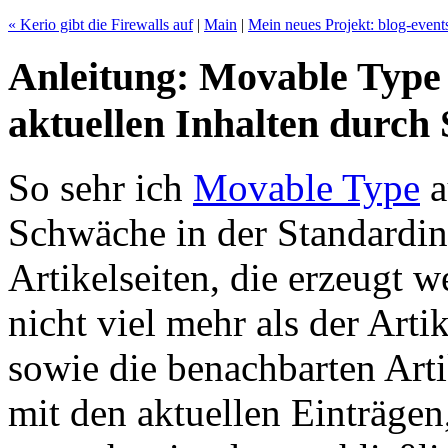
« Kerio gibt die Firewalls auf
|
Main
|
Mein neues Projekt: blog-event
Anleitung: Movable Type 3
aktuellen Inhalten durch 
So sehr ich
Movable Type
a
Schwäche in der Standardins
Artikelseiten, die erzeugt w
nicht viel mehr als der Arti
sowie die benachbarten Art
mit den aktuellen Einträgen