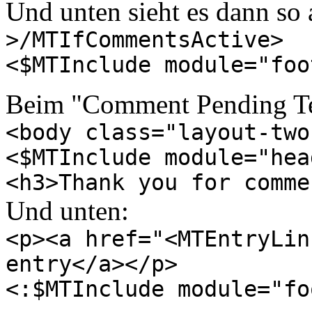
Und unten sieht es dann so 
>/MTIfCommentsActive>
<$MTInclude module="foo
Beim "Comment Pending Temp
<body class="layout-two
<$MTInclude module="hea
<h3>Thank you for comme
Und unten:
<p><a href="<MTEntryLin
entry</a></p>
<:$MTInclude module="fo