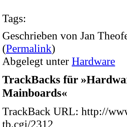
Tags:
Geschrieben von Jan Theof
(
Permalink
)
Abgelegt unter
Hardware
TrackBacks für »Hardwar
Mainboards«
TrackBack URL: http://www
tb.cgi/2312