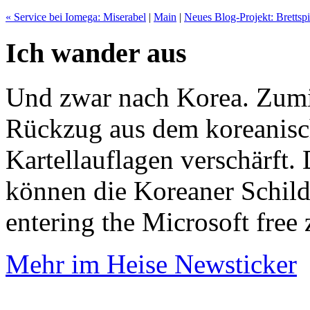
« Service bei Iomega: Miserabel
|
Main
|
Neues Blog-Projekt: Brettsp
Ich wander aus
Und zwar nach Korea. Zumi
Rückzug aus dem koreanisc
Kartellauflagen verschärft
können die Koreaner Schilde
entering the Microsoft free 
Mehr im Heise Newsticker