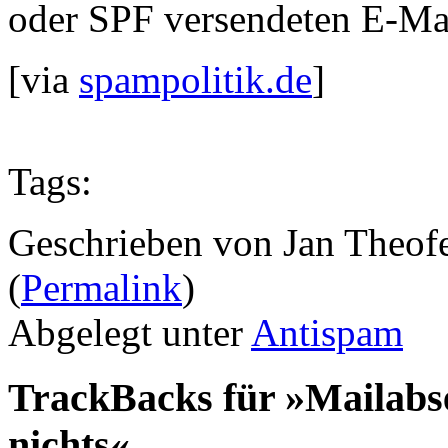
oder SPF versendeten E-M
[via
spampolitik.de
]
Tags:
Geschrieben von Jan Theof
(
Permalink
)
Abgelegt unter
Antispam
TrackBacks für »Mailabse
nichts«