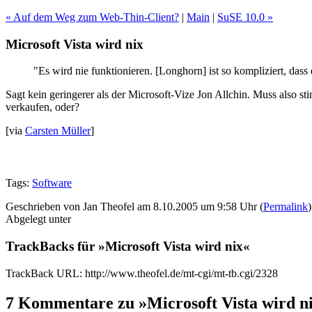
« Auf dem Weg zum Web-Thin-Client?
|
Main
|
SuSE 10.0 »
Microsoft Vista wird nix
"Es wird nie funktionieren. [Longhorn] ist so kompliziert, da
Sagt kein geringerer als der Microsoft-Vize Jon Allchin. Muss also s
verkaufen, oder?
[via
Carsten Müller
]
Tags:
Software
Geschrieben von Jan Theofel am 8.10.2005 um 9:58 Uhr (
Permalink
)
Abgelegt unter
TrackBacks für »Microsoft Vista wird nix«
TrackBack URL: http://www.theofel.de/mt-cgi/mt-tb.cgi/2328
7 Kommentare zu »Microsoft Vista wird n