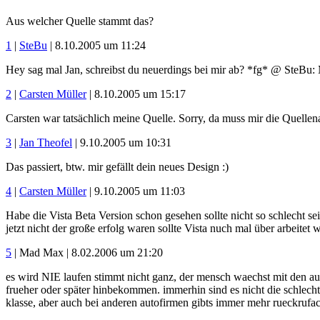
Aus welcher Quelle stammt das?
1
|
SteBu
| 8.10.2005 um 11:24
Hey sag mal Jan, schreibst du neuerdings bei mir ab? *fg* @ SteBu: 
2
|
Carsten Müller
| 8.10.2005 um 15:17
Carsten war tatsächlich meine Quelle. Sorry, da muss mir die Quelle
3
|
Jan Theofel
| 9.10.2005 um 10:31
Das passiert, btw. mir gefällt dein neues Design :)
4
|
Carsten Müller
| 9.10.2005 um 11:03
Habe die Vista Beta Version schon gesehen sollte nicht so schlecht se
jetzt nicht der große erfolg waren sollte Vista nuch mal über arbeit
5
| Mad Max | 8.02.2006 um 21:20
es wird NIE laufen stimmt nicht ganz, der mensch waechst mit den aufg
frueher oder später hinbekommen. immerhin sind es nicht die schlecht
klasse, aber auch bei anderen autofirmen gibts immer mehr rueckrufact