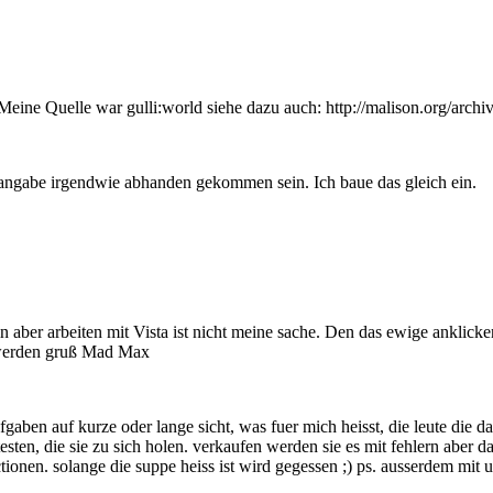
Meine Quelle war gulli:world siehe dazu auch: http://malison.org/archi
nangabe irgendwie abhanden gekommen sein. Ich baue das gleich ein.
in aber arbeiten mit Vista ist nicht meine sache. Den das ewige anklick
et werden gruß Mad Max
aben auf kurze oder lange sicht, was fuer mich heisst, die leute die da 
esten, die sie zu sich holen. verkaufen werden sie es mit fehlern aber
ionen. solange die suppe heiss ist wird gegessen ;) ps. ausserdem mit un