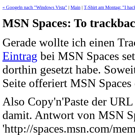
« Googeln nach "Windows Vista"
|
Main
|
T-Shirt am Montag: "I hac
MSN Spaces: To trackback
Gerade wollte ich einen Tra
Eintrag
bei MSN Spaces set
dorthin gesetzt habe. Sowei
Seite offeriert MSN Spaces
Also Copy'n'Paste der URL 
damit. Antwort von MSN Sp
'http://spaces.msn.com/mem