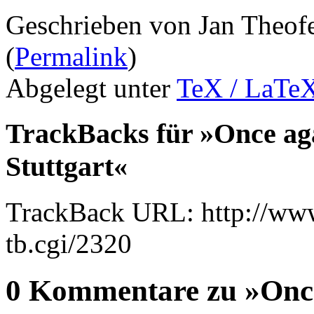
Geschrieben von Jan Theof
(
Permalink
)
Abgelegt unter
TeX / LaTe
TrackBacks für »Once ag
Stuttgart«
TrackBack URL: http://www
tb.cgi/2320
0 Kommentare zu »Once