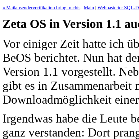
« Mailabsenderverifikation bringt nichts
|
Main
|
Webbasierter SQL-D
Zeta OS in Version 1.1 a
Vor einiger Zeit hatte ich ü
BeOS berichtet. Nun hat der
Version 1.1 vorgestellt. Ne
gibt es in Zusammenarbeit m
Downloadmöglichkeit eine
Irgendwas habe die Leute be
ganz verstanden: Dort pran