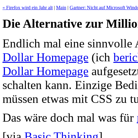
« Firefox wird ein Jahr alt
|
Main
|
Gartner: Nicht auf Microsoft Wind
Die Alternative zur Milli
Endlich mal eine sinnvolle
Dollar Homepage
(ich
beric
Dollar Homepage
aufgesetz
schalten kann. Einzige Bed
müssen etwas mit CSS zu t
Das wäre doch mal was für
[via
Basic Thinking
]