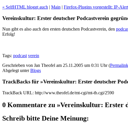
« SelfHTML bloggt auch
|
Main
|
Firefox-Plugins vorgestellt: IP-Aler
Vereinskultur: Erster deutscher Podcastverein gegrün
Nun gibt es also auch den ersten deutschen Podcastverein, den
podcas
Erfolg!
Tags:
podcast
verein
Geschrieben von Jan Theofel am 25.11.2005 um 0:31 Uhr (
Permalin
Abgelegt unter
Blogs
TrackBacks für »Vereinskultur: Erster deutscher Pod
TrackBack URL: http://www.theofel.de/mt-cgi/mt-tb.cgi/2590
0 Kommentare zu »Vereinskultur: Erster 
Schreib bitte Deine Meinung: