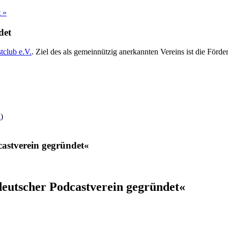
t »
det
tclub e.V.
. Ziel des als gemeinnützig anerkannten Vereins ist die Förd
k
)
castverein gegründet«
deutscher Podcastverein gegründet«