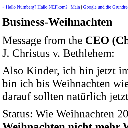
« Hallo Nürnberg? Hallo NEFkom?
|
Main
|
Google und die Grundre
Business-Weihnachten
Message from the
CEO (Ch
J. Christus v. Bethlehem:
Also Kinder, ich bin jetzt i
bin ich bis Weihnachten wie
darauf sollten natürlich jetz
Status: Wie Weihnachten 200
Weihnachten nicht mehr 