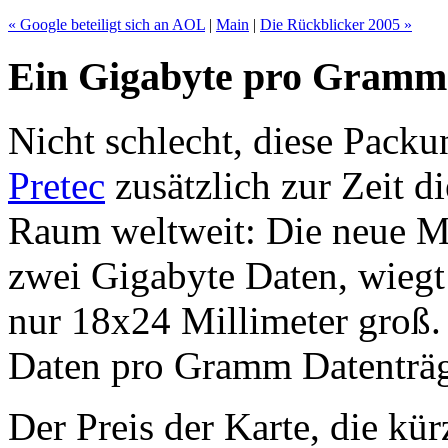
« Google beteiligt sich an AOL
|
Main
|
Die Rückblicker 2005 »
Ein Gigabyte pro Gramm
Nicht schlecht, diese Packu
Pretec
zusätzlich zur Zeit d
Raum weltweit: Die neue M
zwei Gigabyte Daten, wiegt
nur 18x24 Millimeter groß.
Daten pro Gramm Datenträg
Der Preis der Karte, die kü