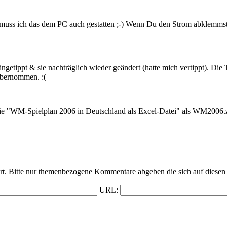
ss ich das dem PC auch gestatten ;-) Wenn Du den Strom abklemmst, ge
eingetippt & sie nachträglich wieder geändert (hatte mich vertippt). Di
 übernommen. :(
ie "WM-Spielplan 2006 in Deutschland als Excel-Datei" als WM2006.zi
t. Bitte nur themenbezogene Kommentare abgeben die sich auf diesen 
URL: