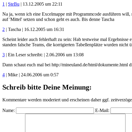
1
|
SteBu
| 13.12.2005 um 22:11
Na ja, wenn ich eine Excelmappe mit Programmcode ausführen will, mu
auf 'Mittel' setzen und schon geht es auch. Bis denne Tascha
2
| Tascha | 16.12.2005 um 16:31
Scheint leider auch fehlerhaft zu sein: Hab testweise mal Ergebnisse 
standen falsche Teams, die korrigierten Tabellenplätze wurden nicht
3
| Ein Leser schreibt: | 2.06.2006 um 13:08
Dann schaut euch mal bei http://mineuland.de/html/dokumente.html d
4
| Mike | 24.06.2006 um 0:57
Schreib bitte Deine Meinung:
Kommentare werden moderiert und erscheinen daher ggf. zeitverzöger
Name:
E-Mail: