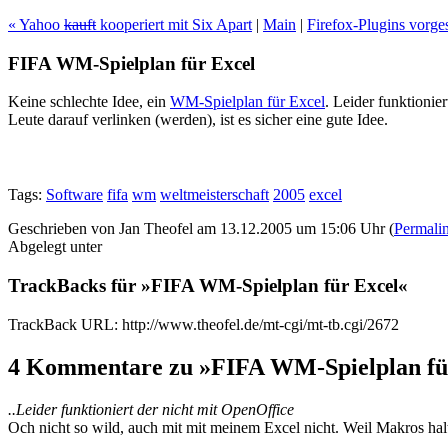
« Yahoo
kauft
kooperiert mit Six Apart
|
Main
|
Firefox-Plugins vorges
FIFA WM-Spielplan für Excel
Keine schlechte Idee, ein
WM-Spielplan für Excel
. Leider funktionie
Leute darauf verlinken (werden), ist es sicher eine gute Idee.
Tags:
Software
fifa
wm
weltmeisterschaft
2005
excel
Geschrieben von Jan Theofel am 13.12.2005 um 15:06 Uhr (
Permali
Abgelegt unter
TrackBacks für »FIFA WM-Spielplan für Excel«
TrackBack URL: http://www.theofel.de/mt-cgi/mt-tb.cgi/2672
4 Kommentare zu »FIFA WM-Spielplan fü
..Leider funktioniert der nicht mit OpenOffice
Och nicht so wild, auch mit mit meinem Excel nicht. Weil Makros halt d