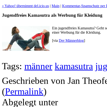
« Yahoo! übernimmt del.icio.us
|
Main
|
Kommentar-Spamschutz per R
Jugendfreies Kamasutra als Werbung für Kleidung
Ein jugendfreies Kamasutra? Geht s
einer Werbung für die Kleidung.
[via
Der Männerblog
]
Tags:
männer
kamasutra
jug
Geschrieben von Jan Theof
(
Permalink
)
Abgelegt unter