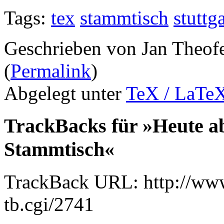
Tags:
tex
stammtisch
stuttga
Geschrieben von Jan Theof
(
Permalink
)
Abgelegt unter
TeX / LaTe
TrackBacks für »Heute ab
Stammtisch«
TrackBack URL: http://www
tb.cgi/2741