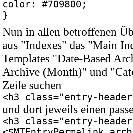
color: #709800;
}
Nun in allen betroffenen Übe
aus "Indexes" das "Main In
Templates "Date-Based Arc
Archive (Month)" und "Cate
Zeile suchen
<h3 class="entry-header
und dort jeweils einen pas
<h3 class="entry-header
<$MTEntryPermalink arch