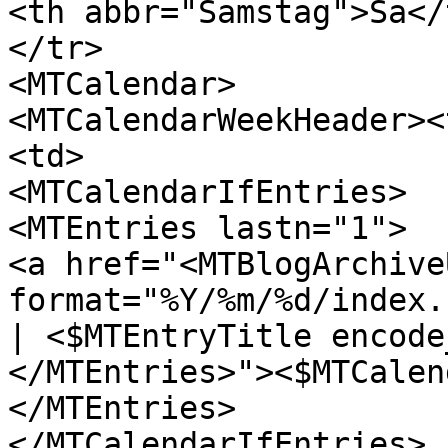
<th abbr="Samstag">Sa</
</tr>
<MTCalendar>
<MTCalendarWeekHeader><
<td>
<MTCalendarIfEntries>
<MTEntries lastn="1">
<a href="<MTBlogArchive
format="%Y/%m/%d/index.
| <$MTEntryTitle encode
</MTEntries>"><$MTCalen
</MTEntries>
</MTCalendarIfEntries>