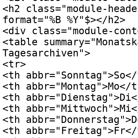
<h2 class="module-heade
format="%B %Y"$></h2>
<div class="module-cont
<table summary="Monatsk
Tagesarchiven">
<tr>
<th abbr="Sonntag">So</
<th abbr="Montag">Mo</t
<th abbr="Dienstag">Di<
<th abbr="Mittwoch">Mi<
<th abbr="Donnerstag">D
<th abbr="Freitag">Fr</