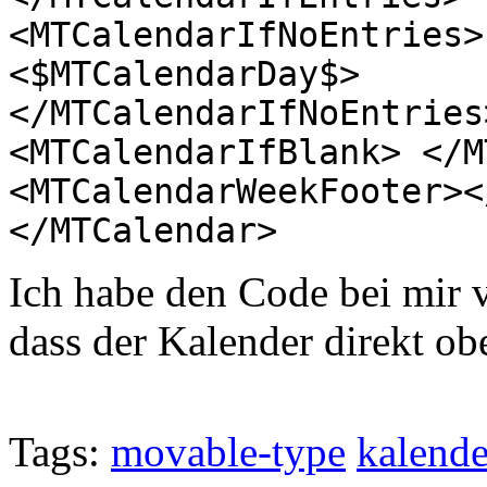
<MTCalendarIfNoEntries>
<$MTCalendarDay$>
</MTCalendarIfNoEntries
<MTCalendarIfBlank> </M
<MTCalendarWeekFooter><
</MTCalendar>
Ich habe den Code bei mir 
dass der Kalender direkt obe
Tags:
movable-type
kalende