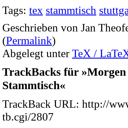
Tags:
tex
stammtisch
stuttga
Geschrieben von Jan Theof
(
Permalink
)
Abgelegt unter
TeX / LaTe
TrackBacks für »Morgen 
Stammtisch«
TrackBack URL: http://www
tb.cgi/2807