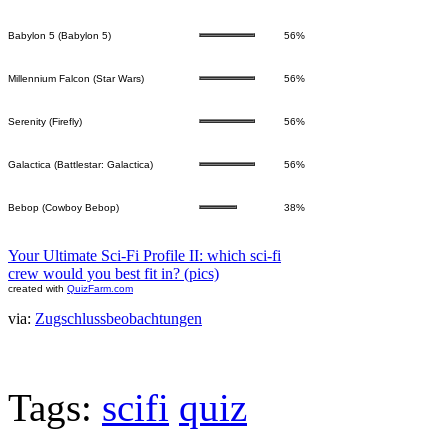
Babylon 5 (Babylon 5)
56%
Millennium Falcon (Star Wars)
56%
Serenity (Firefly)
56%
Galactica (Battlestar: Galactica)
56%
Bebop (Cowboy Bebop)
38%
Your Ultimate Sci-Fi Profile II: which sci-fi
crew would you best fit in? (pics)
created with
QuizFarm.com
via:
Zugschlussbeobachtungen
Tags:
scifi
quiz