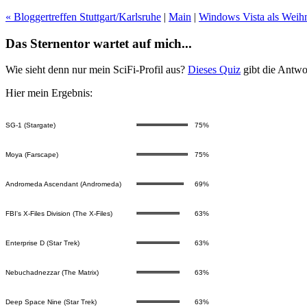
« Bloggertreffen Stuttgart/Karlsruhe
|
Main
|
Windows Vista als Weih
Das Sternentor wartet auf mich...
Wie sieht denn nur mein SciFi-Profil aus?
Dieses Quiz
gibt die Antwo
Hier mein Ergebnis:
SG-1 (Stargate)
75%
Moya (Farscape)
75%
Andromeda Ascendant (Andromeda)
69%
FBI's X-Files Division (The X-Files)
63%
Enterprise D (Star Trek)
63%
Nebuchadnezzar (The Matrix)
63%
Deep Space Nine (Star Trek)
63%