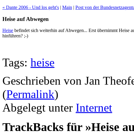
« Dante 2006 - Und los geht's
|
Main
|
Post von der Bundesnetzagentu
Heise auf Abwegen
Heise
befindet sich weiterhin auf Abwegen... Erst übernimmt Heise 
hinführen? ;-)
Tags:
heise
Geschrieben von Jan Theof
(
Permalink
)
Abgelegt unter
Internet
TrackBacks für »Heise a