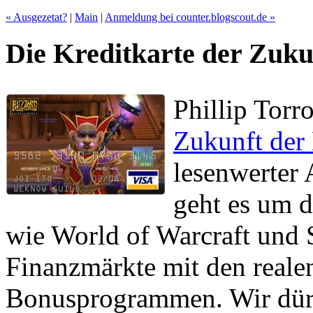
« Ausgezetat?
|
Main
|
Anmeldung bei counter.blogscout.de »
Die Kreditkarte der Zuku
Phillip Torr
Zukunft der 
lesenwerter 
geht es um d
wie World of Warcraft und S
Finanzmärkte mit den reale
Bonusprogrammen. Wir dürf