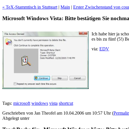
« TeX-Stammtisch in Stuttgart
|
Main
|
Erster Zwischenstand von coun
Microsoft Windows Vista: Bitte bestätigen Sie nochmal
Ich habe hier ja sch
es bis zu fünf (5!)
via:
EDV
Tags:
microsoft
windows
vista
shortcut
Geschrieben von Jan Theofel am 10.04.2006 um 10:57 Uhr (
Permali
Abgelegt unter