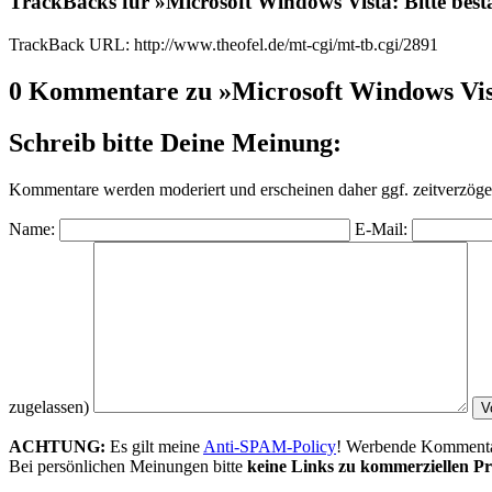
TrackBacks für »Microsoft Windows Vista: Bitte bestä
TrackBack URL: http://www.theofel.de/mt-cgi/mt-tb.cgi/2891
0 Kommentare zu »Microsoft Windows Vista
Schreib bitte Deine Meinung:
Kommentare werden moderiert und erscheinen daher ggf. zeitverzöger
Name:
E-Mail:
zugelassen)
ACHTUNG:
Es gilt meine
Anti-SPAM-Policy
! Werbende Kommentare
Bei persönlichen Meinungen bitte
keine Links zu kommerziellen Pr