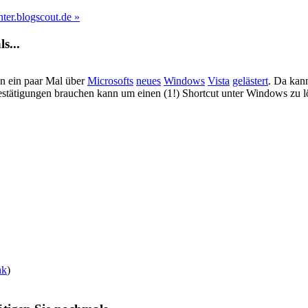
ter.blogscout.de »
s...
on ein paar Mal über
Microsofts
neues
Windows
Vista
gelästert
. Da kann
 Bestätigungen brauchen kann um einen (1!) Shortcut unter Windows zu 
nk
)