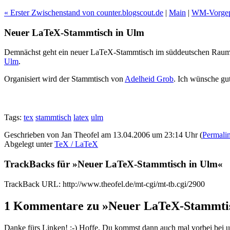
« Erster Zwischenstand von counter.blogscout.de
|
Main
|
WM-Vorgepl
Neuer LaTeX-Stammtisch in Ulm
Demnächst geht ein neuer LaTeX-Stammtisch im süddeutschen Raum i
Ulm
.
Organisiert wird der Stammtisch von
Adelheid Grob
. Ich wünsche gu
Tags:
tex
stammtisch
latex
ulm
Geschrieben von Jan Theofel am 13.04.2006 um 23:14 Uhr (
Permali
Abgelegt unter
TeX / LaTeX
TrackBacks für »Neuer LaTeX-Stammtisch in Ulm«
TrackBack URL: http://www.theofel.de/mt-cgi/mt-tb.cgi/2900
1 Kommentare zu »Neuer LaTeX-Stammti
Danke fürs Linken! :-) Hoffe, Du kommst dann auch mal vorbei bei un