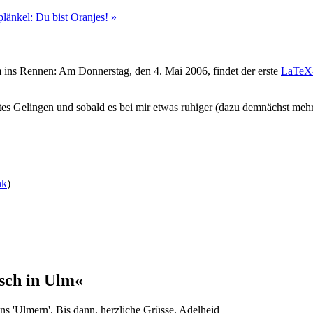
änkel: Du bist Oranjes! »
ns Rennen: Am Donnerstag, den 4. Mai 2006, findet der erste
LaTeX-
tes Gelingen und sobald es bei mir etwas ruhiger (dazu demnächst mehr)
nk
)
sch in Ulm«
s 'Ulmern'. Bis dann, herzliche Grüsse, Adelheid