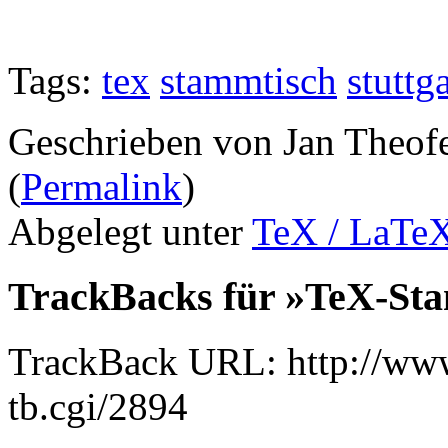
Tags:
tex
stammtisch
stuttga
Geschrieben von Jan Theof
(
Permalink
)
Abgelegt unter
TeX / LaTe
TrackBacks für »TeX-Sta
TrackBack URL: http://www
tb.cgi/2894