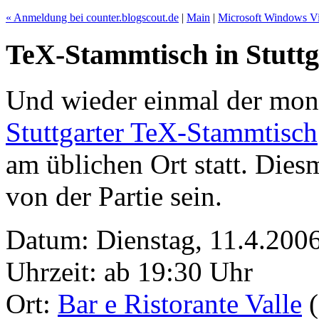
« Anmeldung bei counter.blogscout.de
|
Main
|
Microsoft Windows Vist
TeX-Stammtisch in Stuttg
Und wieder einmal der mona
Stuttgarter TeX-Stammtisch
am üblichen Ort statt. Dies
von der Partie sein.
Datum: Dienstag, 11.4.200
Uhrzeit: ab 19:30 Uhr
Ort:
Bar e Ristorante Valle
(